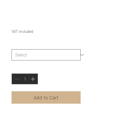
ΔΕΝΤΡΟ ΒΟΡΙΝΟ - Ηλίας
Λιούγκος
Price
€15.00
VAT Included
Είδος
*
Quantity
*
Add to Cart
Η NORTHERNPINWHEEL -
VOREIOSANEMOMILOS,
ακολουθώντας τις απαιτήσεις της μουσικής