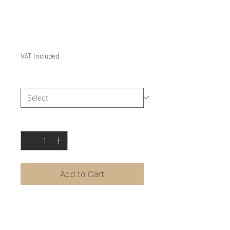
ΚΟΠΕΛΙ ΚΙ Ο ΔΡΑΚΟΣ -
Γιώργος και Νίκος Στρατάκης
Price
€15.00
VAT Included
Είδος
*
Quantity
*
Add to Cart
Η NORTHERNPINWHEEL -
VOREIOSANEMOMILOS,
ακολουθώντας τις απαιτήσεις της μουσικής