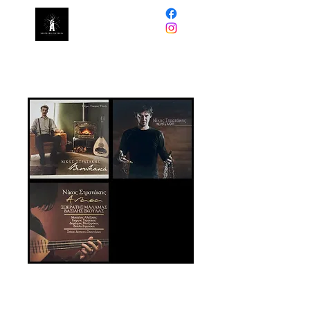
NORTHERN
PINWHEEL
3 CD - Νίκος Στρατάκης -