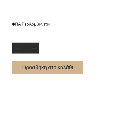
Προσωπική δισκογραφία
Τιμή
27,00 €
ΦΠΑ Περιλαμβάνεται
Ποσότητα
*
Προσθήκη στο καλάθι
ΠΡΟΣΦΟΡΑ! Συνολική προσωπική δισκογραφία
του Νίκου Στρατάκη
3 CD σε προνομιακή τιμή!
1. Βινυλιακά - Νίκος Στρατάκης
2. Νερό κι Αλάτι - Νίκος Στρατάκης
3. Ανάσα - Νίκος Στρατάκης