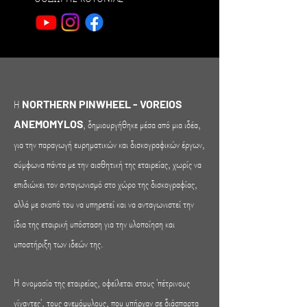
Η
NORTHERN PINWHEEL - VOREIOS
, δημιουργήθηκε μέσα από μια ιδέα,
ANEMOMYLOS
για την παραγωγή ευρηματικών και δισκογραφικών έργων,
σύμφωνα πάντα με την αισθητική της εταιρείας, χωρίς να
επιδιώκει τον ανταγωνισμό στο χώρο της δισκογραφίας,
αλλά με σκοπό του να υπηρετεί και να ανταγωνιστεί την
ίδια της εταιρική υπόσταση για την υλοποίηση και
υποστήριξη των ιδεών της.
Η ονομασία της εταιρείας, οφείλεται στους 'πέτρινους
γίγαντες', τους ανεμόμυλους, που υπήρχαν σε διάσπαρτα