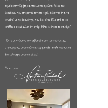
σημεία στην Κρήτη και που λειτουργούσαν λόγω των
βοριάδων που επικρατούσαν στο νησί, θέλοντας έτσι να
'ενωθεί' με το όραμά της, που δεν είναι άλλο από το να
'αλέθει ο ανεμόμυλος ότι στάρι θέλει κι όποτε το επιλέγει'.
Πάντα με γνώμονα τον σεβασμό προς τους συνθέτες,
στιχουργούς, μουσικούς και ερμηνευτές, ευελπιστούμε σε
ένα καλύτερο μουσικό αύριο!
Με εκτίμηση