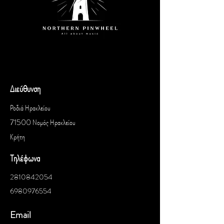
Διεύθυνση
Ροδιά Ηρακλείου
71500 Νομός Ηρακλείου
Κρήτη
Τηλέφωνα
2810842054
6980976554
Email