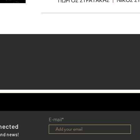
E-mail*
nected
and news!