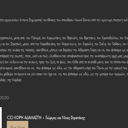
ρήτη ερμηνεύουν έντεκα ξεχωριστές συνθέσεις του σπουδαίου Λουκά Θάνου από την ομώνυμη ποιητική συλ
ητρόπουλο, μέσα από  τον Παλαμά, τον Καρυωτάκη, τον Βάρναλη, τον Βρεττάκο, τον Χριστοδούλου, τον Κ
η και τον Στρατάκη, μέσα  από την Καραθανάση, τον Ψαραντώνη, τον Χαρούλη, τον Σιόλα, τον Γισδάκη, το
οιήσω την ανάσα της ποίησης, ασκήθηκα, μήπως και δαμάσω την Αδάμαστη Κόρη και να, που φτάσαμε ως 
πόφαση της σιωπής, πότε, γιατί και πώς, ολισθαίνοντας αποφασιστικά προς την αναπόφευκτη αρχή μιας μοι
γή τον κίνδυνο και την ανάγκη, προς την ζωή, το φώς, που ήλθε από το σκοτάδι μόνο, σαν το τίποτα που έ
αλοκαιριού, ασκήθηκα και να,  που φτάσαμε ως εδώ, ως την αδάμαστη κόρη του Πάνου με την κραυγή του 
που χάιδεψε τα όργανα και γέννησαν τον ήχο και  να, που φτάσαμε ως εδώ, ως την μητέρα των αγριμιών, 
διάς, της Καρδιάς. 
υ 2020
CD ΚΟΡΗ ΑΔΑΜΑΣΤΗ - Γιώργος και Νίκος Στρατάκης
Buy Now