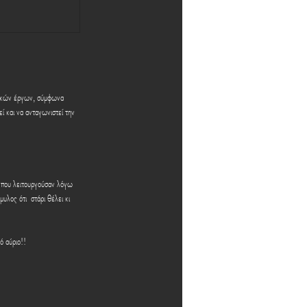
ικών έργων, σύμφωνα 
ί και να ανταγωνιστεί την 
ι που λειτουργούσαν λόγω 
υλος ότι  στάρι θέλει κι 
ό αύριο!!