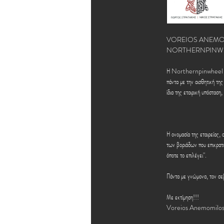
VOREIOS ANEMO
NORTHERNPINW
Η Northernpinwheel - Βό
πάντα με την αισθητική της
ίδια της εταιρική υπόσταση
Η ονομασία της εταιρείας, 
των βοριάδων που επικρατού
όποτε το επιλέγει".
Πάντα με γνώμονα, τον σεβ
Με εκτίμηση!!!
Voreios Anemomilos