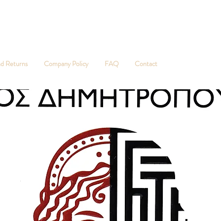
RTHERN PINWH
nd Returns
Company Policy
FAQ
Contact