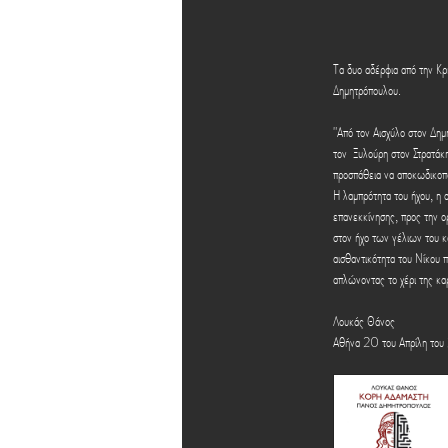
Τα δυο αδέρφια από την Κ
Δημητρόπουλου.
"Από τον Αισχύλο στον Δημ
τον  Ξυλούρη στον Στρατάκ
προσπάθεια να αποκωδικοπ
Η λαμπρότητα του ήχου, η α
επανεκκίνησης, προς την ορ
στον ήχο των γέλιων του κ
αισθαντικότητα του Νίκου 
απλώνοντας το χέρι της καρ
Λουκάς Θάνος 
Αθήνα 20 του Απρίλη το