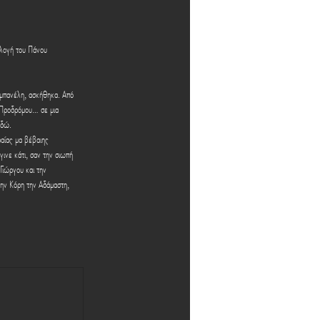
λογή του Πάνου 
αμπανέλη, ασκήθηκα. Από 
ν Προδρόμου… σε μια 
εδώ.
ραίας μα βέβαιης 
γινε κάτι, σαν την σιωπή 
Γιώργου και την 
την Κόρη την Αδάμαστη, 