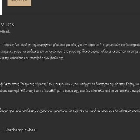
MILOS 
HEEL
ρειος Ανεμόμυλος, δημιουργήθηκε μέσα απο μια ιδέα, για την παραγωγή  ευρηματικών και δισκογραφ
 εταιρείας, χωρίς να επιδιώκει τον ανταγωνισμό  στο χώρο της δισκογραφίας, αλλά με σκοπό του να υπηρετε
, για την υλοποίηση και υποστήριξη των ιδεών της.
οφείλεται στους "πέτρινους γίγαντες" τους ανεμόμυλους, που υπήρχαν σε διάσπαρτα σημεία στην Κρήτη, κα
σαν στο νησί, θέλοντας έτσι να "ενωθεί" με το όραμα της, που δεν είναι άλλο από το να "αλέθει ο ανεμόμ
ασμό προς τους συνθέτες, στιχουργούς, μουσικούς και ερμηνευτές, ευελπιστούμε σε ένα καλύτερο μουσικ
 - Northernpinwheel