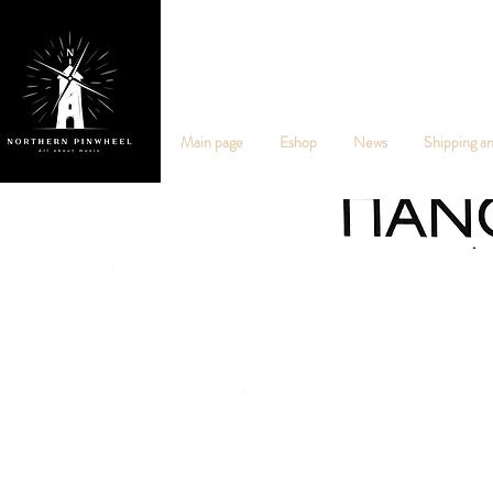
NO
Main page
Eshop
News
Shipping a